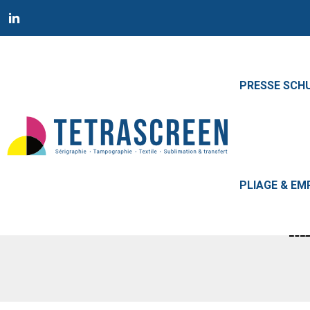
TETRASCREEN
PRESSE SCH
Tetrascreen
Accueil
|
SERIGRAPH
PLIAGE & EM
MA