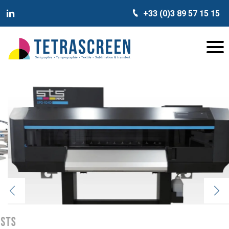
+33 (0)3 89 57 15 15
TETRASCREEN
Tetrascreen
Men
STS