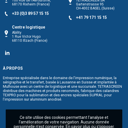
100 Rue de l'Aérodrome,
TETRASCREEN SA
68170
Rixheim
(France)
Gartenstrasse 95
CH-4002
BASEL
(Suisse)
+33 (0)3 89 57 15 15
+41 79 171 15 15
Centre logistique
Ability
1 Rue Victor Hugo
68110
Illzach
(France)
TETRASCREEN
À PROPOS
Entreprise spécialisée dans le domaine de l’impression numérique, la
sérigraphie et le transfert, basée à Lausanne en Suisse et implantée à
Mulhouse avec un centre de logistique et une succursale. TETRASCREEN
distribue des machines et produits renommés, fabrique des calandres
TEXPRO pour la sublimation et des encres spéciales SUPRAL pour
l’impression sur aluminium anodisé.
Ce site utilise des cookies permettant l’analyse et
l’amélioration de votre navigation. Aucune donnée
Copyright © 2026
Tetrascreen
. Tous droits réservés.
personnelle n’est conservée.
En savoir plus ou s’opposer
.