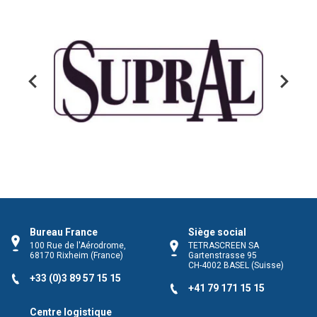
Sertec
Bureau France
Siège social
100 Rue de l'Aérodrome,
TETRASCREEN SA
68170
Rixheim
(France)
Gartenstrasse 95
CH-4002
BASEL
(Suisse)
+33 (0)3 89 57 15 15
+41 79 171 15 15
Centre logistique