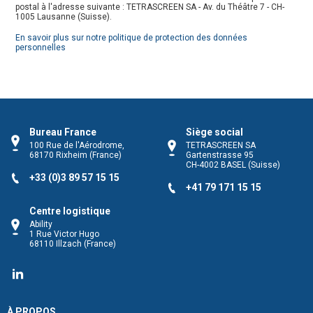
postal à l'adresse suivante : TETRASCREEN SA - Av. du Théâtre 7 - CH-
1005 Lausanne (Suisse).
En savoir plus sur notre politique de protection des données
personnelles
Bureau France
Siège social
100 Rue de l'Aérodrome,
TETRASCREEN SA
68170
Rixheim
(France)
Gartenstrasse 95
CH-4002
BASEL
(Suisse)
+33 (0)3 89 57 15 15
+41 79 171 15 15
Centre logistique
Ability
1 Rue Victor Hugo
68110
Illzach
(France)
TETRASCREEN
À PROPOS